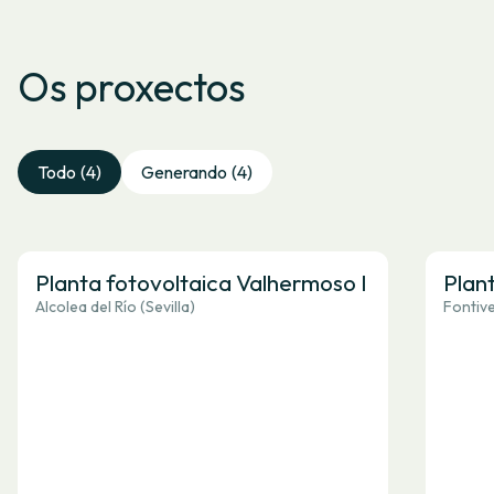
Os proxectos
Todo
(4)
Generando
(4)
Planta fotovoltaica Valhermoso I
Plan
Alcolea del Río (Sevilla)
Fontive