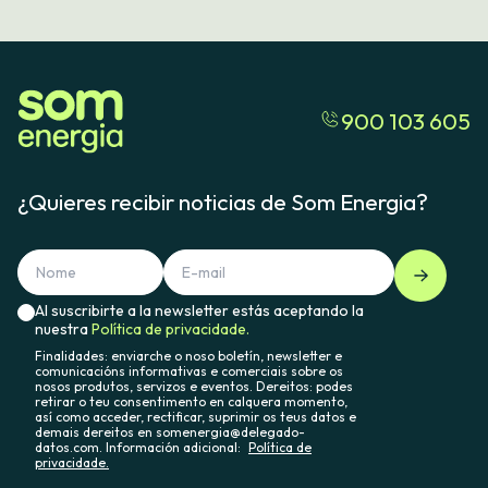
Puedes consultar las condiciones generales del contrato
de préstamo el siguiente enlace:
Condicións xerais do contrato de empréstito
900 103 605
¿Quieres recibir noticias de Som Energia?
Al suscribirte a la newsletter estás aceptando la
nuestra
Política de privacidade.
Finalidades: enviarche o noso boletín, newsletter e
comunicacións informativas e comerciais sobre os
nosos produtos, servizos e eventos. Dereitos: podes
retirar o teu consentimento en calquera momento,
así como acceder, rectificar, suprimir os teus datos e
demais dereitos en somenergia@delegado-
datos.com. Información adicional:
Política de
privacidade.