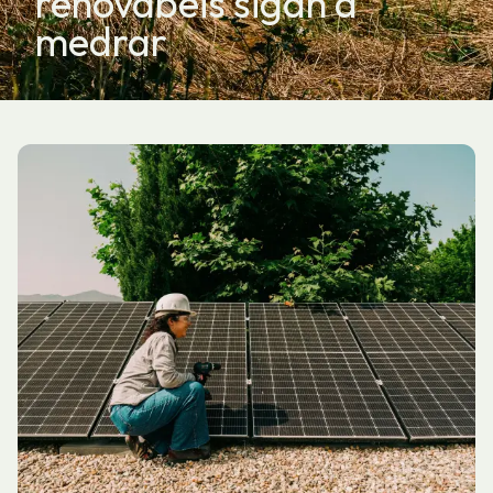
renovábeis sigan a
medrar