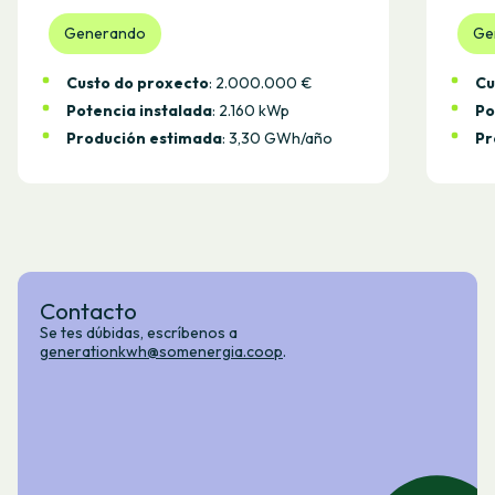
Generando
Ge
Custo do proxecto
: 2.000.000 €
Cu
Potencia instalada
: 2.160 kWp
Po
Produción estimada
: 3,30 GWh/año
Pr
Contacto
Se tes dúbidas, escríbenos a
generationkwh@somenergia.coop
.