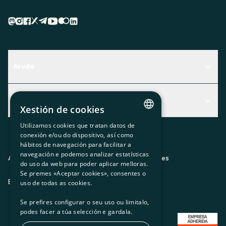
Axuda
Centro de Ayuda
Actualidad
Descubre qué servicio te encaja mejor
Xestión de cookies
Actualidad
Contacto
Utilizamos cookies que tratan datos de
CATALAN
conexión e/ou do dispositivo, así como
O recuncho da socia
hábitos de navegación para facilitar a
SPANISH
navegación e podemos analizar estatísticas
Prensa
Aviso legal
Política de privacidad
Política de cookies
do uso da web para poder aplicar melloras.
GL
Se premes «Aceptar cookies», consentes o
Trabaja con nosotros
ES
CA
GL
EU
BASQUE
uso de todas as cookies.
Se prefires configurar o seu uso ou limitalo,
podes facer a túa selección e gardala.