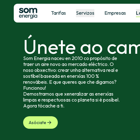
Tarifas
Servizos
Empresas
L
Únete ao ca
Som Energia naceu en 2010 co propósito de
traer un aire novo ao mercado eléctrico. O
noso obxectivo: crear unha alternativa real e
sostíbel baseada en enerxías 100 %
renovábeis. E que queres que che digamos?
Funcionou!
Demostramos que xeneralizar as enerxías
limpas e respectuosas co planeta si é posíbel.
Agora tócache a ti.
Asóciate