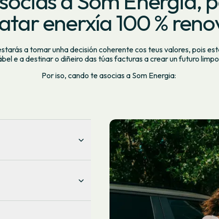
asocias a Som Energia, 
atar enerxía 100 % reno
estarás a tomar unha decisión coherente cos teus valores, pois est
bel e a destinar o diñeiro das túas facturas a crear un futuro limpo
Por iso, cando te asocias a Som Energia:
tes unha parte da
oas e entidades.
ganos de participación,
ición de persoa socia
lusivos para persoas e
s
de Som Energia.
vas amigas que favorecen