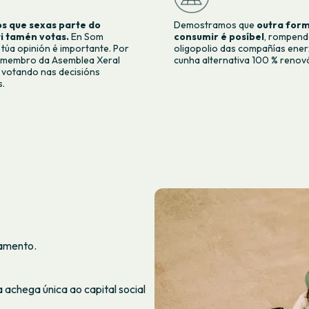
 que sexas parte do
Demostramos que
outra for
ti tamén votas.
En Som
consumir é posíbel
, rompend
 túa opinión é importante. Por
oligopolio das compañías ener
 membro da Asemblea Xeral
cunha alternativa 100 % renová
s votando nas decisións
s.
gamento.
achega única ao capital social