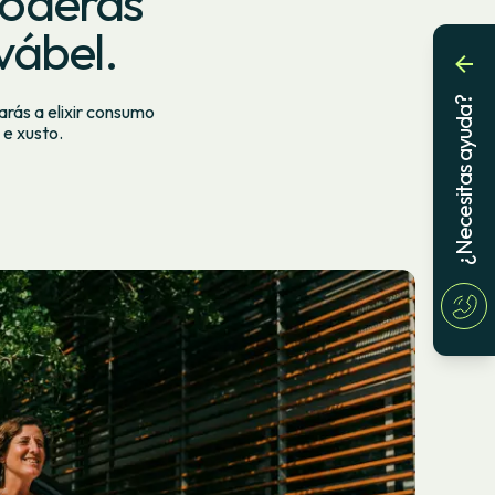
poderás
vábel.
¿Necesitas ayuda?
arás a elixir consumo
 e xusto.