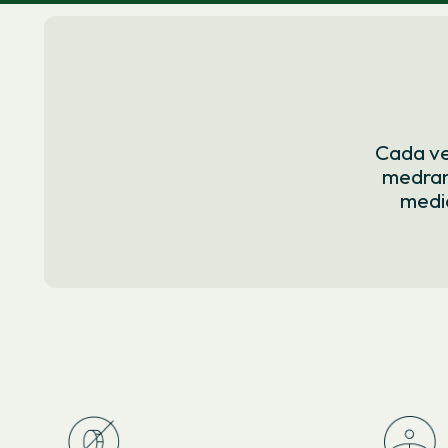
Cada ve
medram
medio