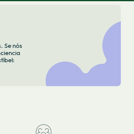
. Se nós
ciencia
tíbel: