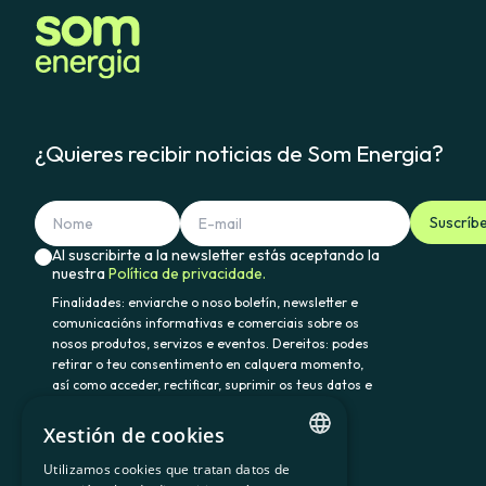
¿Quieres recibir noticias de Som Energia?
Suscríb
Al suscribirte a la newsletter estás aceptando la
nuestra
Política de privacidade.
Finalidades: enviarche o noso boletín, newsletter e
comunicacións informativas e comerciais sobre os
nosos produtos, servizos e eventos. Dereitos: podes
retirar o teu consentimento en calquera momento,
así como acceder, rectificar, suprimir os teus datos e
demais dereitos en somenergia@delegado-
datos.com. Información adicional:
Política de
Xestión de cookies
privacidade.
Utilizamos cookies que tratan datos de
CATALAN