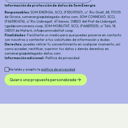
Información de protección de datos de Som Energia
Responsables:
SOM ENERGIA, SCCL (F55091367), c/. Riu Güell, 68, 17005
de Girona,
somenergia@delegado-datos.com
,
SOM CONNEXIÓ, SCCL
(F66380676), c/ Riu Llobregat, 47 baixos, 08820 del Prat de Llobregat,
rgpd@somconexio.coop
, SOM MOBILITAT, SCCL (F66835125), c/ Toló, 18,
08301 de Mataró,
info@sommobilitat.coop
.
Finalidades:
Facilitarte un medio para que puedas ponerse en contacto
con nosotros y contestar a tus solicitudes de información y dudas.
Derechos:
puedes retirar tu consentimiento en cualquier momento, así
como acceder, rectificar, suprimir tus datos y demás derechos en
somenergia@delegado-datos.com
.
Información adicional
:
Política de privacidad
He leído y acepto la
política de privacidad
Quiero una propuesta personalizada