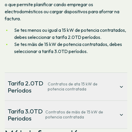
o que permite planificar cando empregar os
electrodomésticos ou cargar dispositivos para aforrar na
factura.
Se tes menos ou igual a 15 kW de potencia contratados,
debes seleccionar a tarifa 2.0TD períodos.
Se tes máis de 15 kW de potencia contratados, debes
seleccionar a tarifa 3.0TD períodos.
Tarifa 2.0TD
Contratos de ata 15 kW de
Períodos
potencia contratada
Enerxía
Tarifa 3.0TD
Contratos de máis de 15 kW de
Periodos
potencia contratada
Ao longo do día, tes diferentes horarios que
corresponden a cada un dos tramos de prezos:
A súa estrutura baséase en seis períodos tarifarios tanto