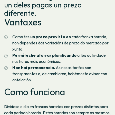
un deles pagas un prezo
Se o teu punto de subministración está nas Illas Canarias,
non se aplicará o IVE, senón o IXIC.
Explicámosche como
diferente.
calcular o seu prezo.
Vantaxes
No centro de axuda explicamos como entender a factura
da
tarifa 3.0TD períodos.
Nas Canarias non se aplicará o IVE, senón o IXIC.
Explicámosche como calcular o seu prezo.
Como tes
un prezo previsto en
cada franxa horaria,
non dependes das variacións de prezo do mercado por
xunto.
Permíteche aforrar planificando
a túa actividade
nas horas máis económicas.
Non hai permanencia.
As nosas tarifas son
transparentes e, de cambiaren, habémoste avisar con
antelación.
Como funciona
Divídese o día en franxas horarias con prezos distintos para
cada período horario. Estes horarios son sempre os mesmos,