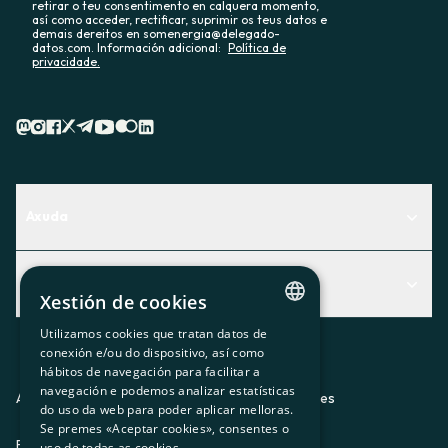
retirar o teu consentimento en calquera momento,
así como acceder, rectificar, suprimir os teus datos e
demais dereitos en somenergia@delegado-
datos.com. Información adicional:
Política de
privacidade.
Axuda
Centro de Ayuda
Actualidad
Descubre qué servicio te encaja mejor
Xestión de cookies
Actualidad
Contacto
Utilizamos cookies que tratan datos de
CATALAN
conexión e/ou do dispositivo, así como
O recuncho da socia
hábitos de navegación para facilitar a
SPANISH
navegación e podemos analizar estatísticas
Prensa
Aviso legal
Política de privacidad
Política de cookies
do uso da web para poder aplicar melloras.
GL
Se premes «Aceptar cookies», consentes o
Trabaja con nosotros
ES
CA
GL
EU
BASQUE
uso de todas as cookies.