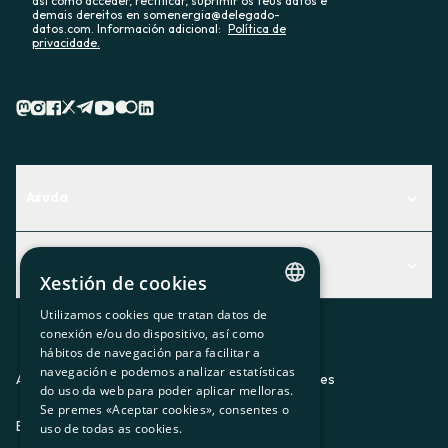
así como acceder, rectificar, suprimir os teus datos e
demais dereitos en somenergia@delegado-
datos.com. Información adicional:
Política de
privacidade.
Axuda
Centro de Ayuda
Actualidad
Descubre qué servicio te encaja mejor
Xestión de cookies
Actualidad
Contacto
Utilizamos cookies que tratan datos de
CATALAN
conexión e/ou do dispositivo, así como
O recuncho da socia
hábitos de navegación para facilitar a
SPANISH
navegación e podemos analizar estatísticas
Prensa
Aviso legal
Política de privacidad
Política de cookies
do uso da web para poder aplicar melloras.
GL
Se premes «Aceptar cookies», consentes o
Trabaja con nosotros
ES
CA
GL
EU
BASQUE
uso de todas as cookies.