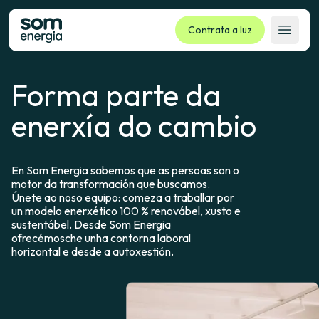
Contrata a luz
Abrir 
Forma parte da
Tarifas
Servizos
enerxía do cambio
Empresas
La cooperativa
En Som Energia sabemos que as persoas son o
Contacto
motor da transformación que buscamos.
Únete ao noso equipo: comeza a traballar por
Trámites
un modelo enerxético 100 % renovábel, xusto e
sustentábel. Desde Som Energia
Oficina virtual
ofrecémosche unha contorna laboral
horizontal e desde a autoxestión.
Idioma:
GL
ES
CA
EU