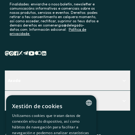
Finalidades: enviarche o noso boletín, newsletter e
comunicacións informativas e comerciais sobre os
nosos produtos, servizos e eventos. Dereitos: podes
retirar o teu consentimento en calquera momento,
así como acceder, rectificar, suprimir os teus datos e
demais dereitos en somenergia@delegado-
datos.com. Información adicional:
Política de
privacidade.
Axuda
Centro de Ayuda
Actualidad
Descubre qué servicio te encaja mejor
Xestión de cookies
Actualidad
Contacto
Utilizamos cookies que tratan datos de
CATALAN
conexión e/ou do dispositivo, así como
O recuncho da socia
hábitos de navegación para facilitar a
SPANISH
navegación e podemos analizar estatísticas
Prensa