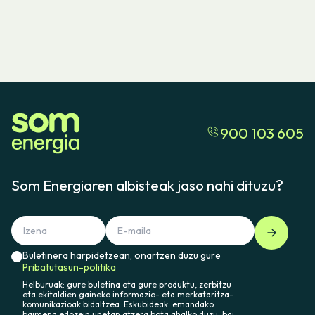
900 103 605
Som Energiaren albisteak jaso nahi dituzu?
Buletinera harpidetzean, onartzen duzu gure
Pribatutasun-politika
Helburuak: gure buletina eta gure produktu, zerbitzu
eta ekitaldien gaineko informazio- eta merkataritza-
komunikazioak bidaltzea. Eskubideak: emandako
baimena edozein unetan atzera bota ahalko duzu, bai