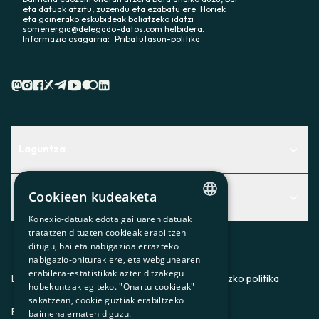
eta datuak atzitu, zuzendu eta ezabatu ere. Horiek
eta gainerako eskubideak baliatzeko idatzi
somenergia@delegado-datos.com helbidera.
Informazio osagarria:
Pribatutasun-politika
Laguntza
Centro de Ayuda
Cookieen kudeaketa
Albisteak
Aurkitu zerbitzurik egokiena zuretzat
Konexio-datuak edota gailuaren datuak
Albisteak
CATALAN
Contacto
tratatzen dituzten cookieak erabiltzen
ditugu, bai eta nabigazioa errazteko
SPANISH
Bazkideen txokoa
nabigazio-ohiturak ere, eta webgunearen
erabilera-estatistikak azter ditzakegu
GL
Prentsa
Lege-oharra
Pribatutasun-politika
Cookieei buruzko politika
hobekuntzak egiteko. "Onartu cookieak"
BASQUE
sakatzean, cookie guztiak erabiltzeko
Gurekin lan egin
ES
CA
GL
EU
baimena ematen diguzu.