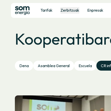
Tarifak
Zerbitzuak
Enpresak
Kooperatibar
Dena
Asamblea General
Escuela
CR in