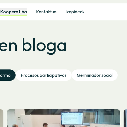
Kooperatiba
Kontaktua
Izapideak
en bloga
forma
Procesos participativos
Germinador social