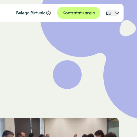
Bulego Birtuala
Kontratatu argia
EU