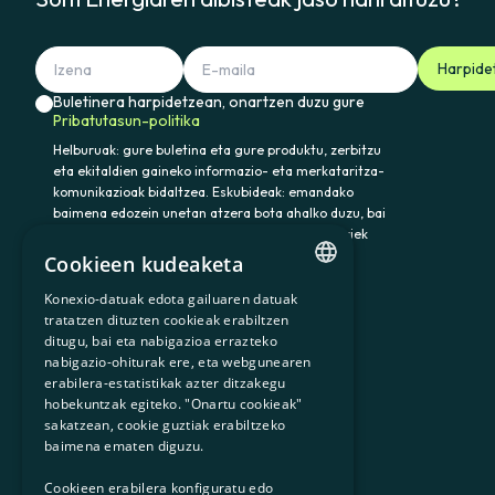
Harpide
Buletinera harpidetzean, onartzen duzu gure
Pribatutasun-politika
Helburuak: gure buletina eta gure produktu, zerbitzu
eta ekitaldien gaineko informazio- eta merkataritza-
komunikazioak bidaltzea. Eskubideak: emandako
baimena edozein unetan atzera bota ahalko duzu, bai
eta datuak atzitu, zuzendu eta ezabatu ere. Horiek
eta gainerako eskubideak baliatzeko idatzi
Cookieen kudeaketa
somenergia@delegado-datos.com helbidera.
Informazio osagarria:
Pribatutasun-politika
Konexio-datuak edota gailuaren datuak
CATALAN
tratatzen dituzten cookieak erabiltzen
ditugu, bai eta nabigazioa errazteko
SPANISH
nabigazio-ohiturak ere, eta webgunearen
erabilera-estatistikak azter ditzakegu
GL
900 103 605
hobekuntzak egiteko. "Onartu cookieak"
BASQUE
sakatzean, cookie guztiak erabiltzeko
baimena ematen diguzu.
Cookieen erabilera konfiguratu edo