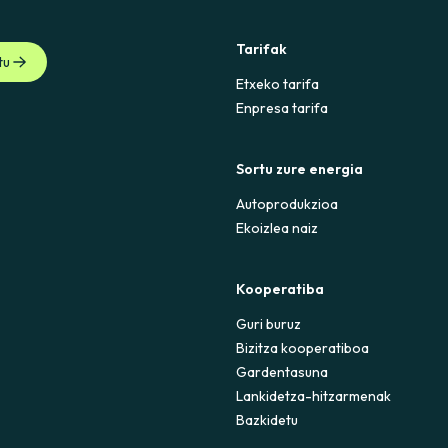
Tarifak
tu
Etxeko tarifa
Enpresa tarifa
Sortu zure energia
Autoprodukzioa
Ekoizlea naiz
Kooperatiba
Guri buruz
Bizitza kooperatiboa
Gardentasuna
Lankidetza-hitzarmenak
Bazkidetu