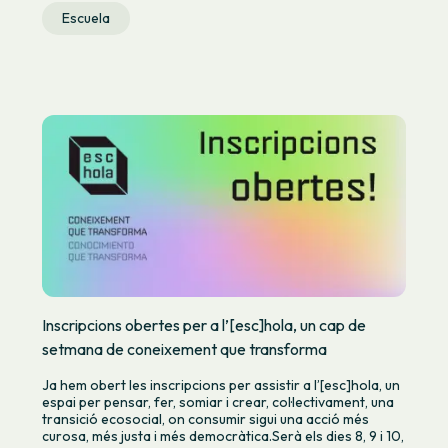
Escuela
Inscripcions obertes per a l’[esc]hola, un cap de
setmana de coneixement que transforma
Ja hem obert les inscripcions per assistir a l’[esc]hola, un
espai per pensar, fer, somiar i crear, col·lectivament, una
transició ecosocial, on consumir sigui una acció més
curosa, més justa i més democràtica.Serà els dies 8, 9 i 10,