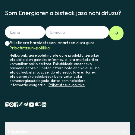
Som Energiaren albisteak jaso nahi dituzu?
Buletinera harpidetzean, onartzen duzu gure
Pribatutasun-politika
Helburuak: gure buletina eta gure produktu, zerbitzu
eta ekitaldien gaineko informazio- eta merkataritza-
komunikazioak bidaltzea. Eskubideak: emandako
baimena edozein unetan atzera bota ahalko duzu, bai
eta datuak atzitu, zuzendu eta ezabatu ere. Horiek
eta gainerako eskubideak baliatzeko idatzi
somenergia@delegado-datos.com helbidera.
Informazio osagarria:
Pribatutasun-politika
Laguntza