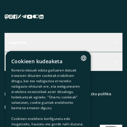
Laguntza
Centro de Ayuda
Cookieen kudeaketa
Albisteak
Aurkitu zerbitzurik egokiena zuretzat
Konexio-datuak edota gailuaren datuak
Albisteak
CATALAN
Contacto
tratatzen dituzten cookieak erabiltzen
ditugu, bai eta nabigazioa errazteko
SPANISH
Bazkideen txokoa
nabigazio-ohiturak ere, eta webgunearen
erabilera-estatistikak azter ditzakegu
GL
Prentsa
Lege-oharra
Pribatutasun-politika
Cookieei buruzko politika
hobekuntzak egiteko. "Onartu cookieak"
BASQUE
sakatzean, cookie guztiak erabiltzeko
Gurekin lan egin
ES
CA
GL
EU
baimena ematen diguzu.
Cookieen erabilera konfiguratu edo
mugatzeko, hautatu eta gorde nahi duzuna.