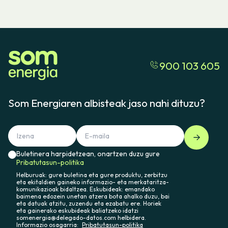
900 103 605
Som Energiaren albisteak jaso nahi dituzu?
Buletinera harpidetzean, onartzen duzu gure
Pribatutasun-politika
Helburuak: gure buletina eta gure produktu, zerbitzu
eta ekitaldien gaineko informazio- eta merkataritza-
komunikazioak bidaltzea. Eskubideak: emandako
baimena edozein unetan atzera bota ahalko duzu, bai
eta datuak atzitu, zuzendu eta ezabatu ere. Horiek
eta gainerako eskubideak baliatzeko idatzi
somenergia@delegado-datos.com helbidera.
Informazio osagarria:
Pribatutasun-politika