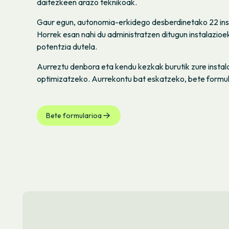
daitezkeen arazo teknikoak.
Gaur egun, autonomia-erkidego desberdinetako 22 ins
Horrek esan nahi du administratzen ditugun instalazio
potentzia dutela.
Aurreztu denbora eta kendu kezkak burutik zure insta
optimizatzeko. Aurrekontu bat eskatzeko, bete formul
Bete formularioa