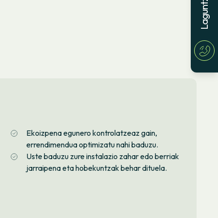
Ekoizpena egunero kontrolatzeaz gain,
errendimendua optimizatu nahi baduzu.
Uste baduzu zure instalazio zahar edo berriak
jarraipena eta hobekuntzak behar dituela.