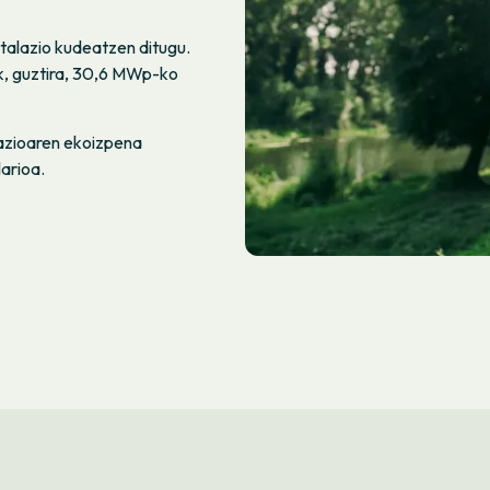
talazio kudeatzen ditugu.
ek, guztira, 30,6 MWp-ko
lazioaren ekoizpena
arioa.