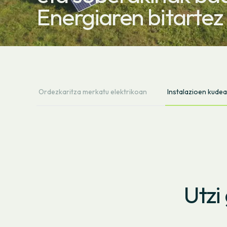
Energiaren bitartez
Ordezkaritza merkatu elektrikoan
Instalazioen kude
Utzi