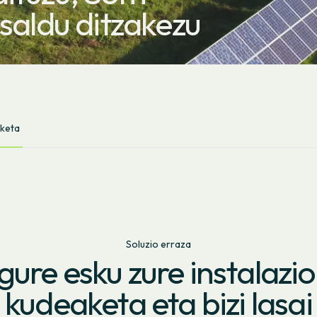
 saldu ditzakezu
aketa
Soluzio erraza
 gure esku zure instalazi
kudeaketa eta bizi lasai