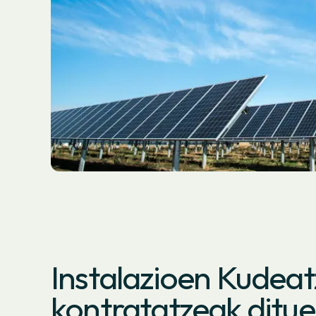
Instalazioen Kudeat
kontratatzeak ditue