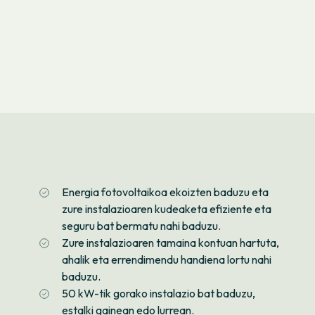
Energia fotovoltaikoa ekoizten baduzu eta
zure instalazioaren kudeaketa efiziente eta
seguru bat bermatu nahi baduzu.
Zure instalazioaren tamaina kontuan hartuta,
ahalik eta errendimendu handiena lortu nahi
baduzu.
50 kW-tik gorako instalazio bat baduzu,
estalki gainean edo lurrean.