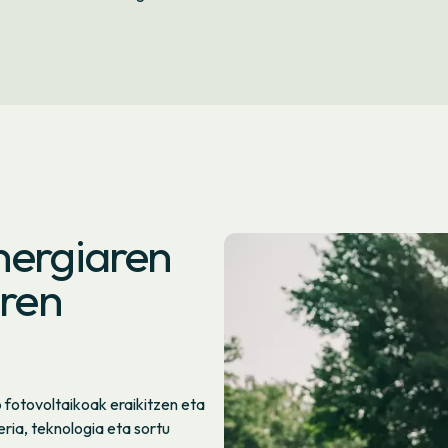
nergiaren
aren
fotovoltaikoak eraikitzen eta
ria, teknologia eta sortu