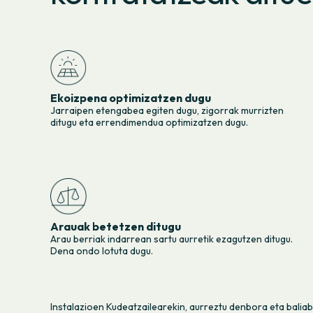
Ekoizpena optimizatzen dugu
Jarraipen etengabea egiten dugu, zigorrak murrizten
ditugu eta errendimendua optimizatzen dugu.
Arauak betetzen ditugu
Arau berriak indarrean sartu aurretik ezagutzen ditugu.
Dena ondo lotuta dugu.
Instalazioen Kudeatzailearekin, aurreztu denbora eta baliab