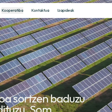
Kooperatiba
Kontaktua
Izapideak
ioa sortzen baduzu
dituzu, Som