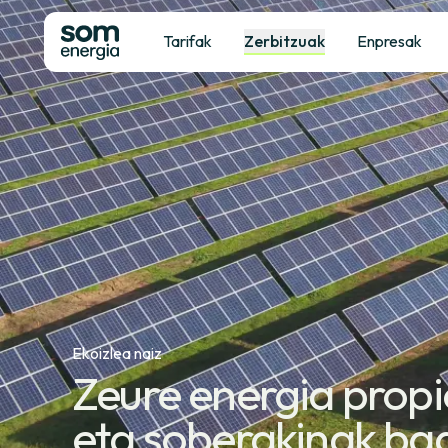
Tarifak
Zerbitzuak
Enpresak
Ekoizlea naiz
Zeure energia prop
eta soberakinak ba