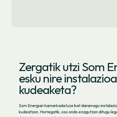
Zergatik utzi Som E
esku nire instalazio
kudeaketa?
Som Energian hamarkada luze bat daramagu instalazio 
kudeatzen. Horregatik, oso ondo ezagutzen ditugu lege