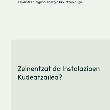
eskaintzen diguna energia bihurtzen dugu.
Zeinentzat da Instalazioen
Kudeatzailea?