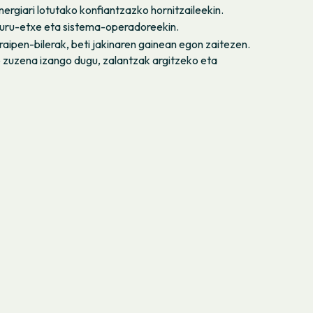
rgiari lotutako konfiantzazko hornitzaileekin.
uru-etxe eta sistema-operadoreekin.
raipen-bilerak, beti jakinaren gainean egon zaitezen.
o zuzena izango dugu, zalantzak argitzeko eta