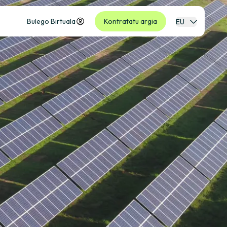
Bulego Birtuala
Kontratatu argia
EU