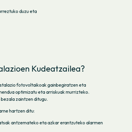
urreztuko duzu eta
alazioen Kudeatzailea?
nstalazio fotovoltaikoak gainbegiratzen eta
mendua optimizatu eta arriskuak murrizteko.
 bezala zaintzen ditugu.
arne hartzen ditu:
atsak antzemateko eta azkar erantzuteko alarmen