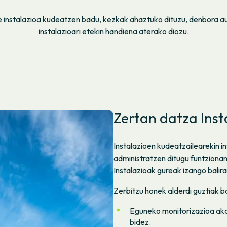
 instalazioa kudeatzen badu, kezkak ahaztuko dituzu, denbora a
instalazioari etekin handiena aterako diozu.
Zertan datza Inst
Instalazioen kudeatzailearekin i
administratzen ditugu funtziona
Instalazioak gureak izango balira
Zerbitzu honek alderdi guztiak b
Eguneko monitorizazioa ak
bidez.