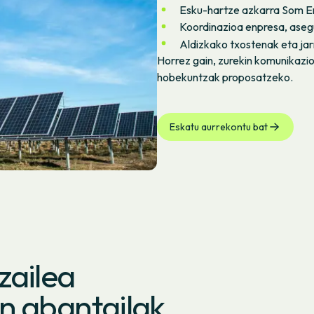
Esku-hartze azkarra Som Ene
Koordinazioa enpresa, aseg
Aldizkako txostenak eta jar
Horrez gain, zurekin komunikazi
hobekuntzak proposatzeko.
Eskatu aurrekontu bat
zailea
n abantailak