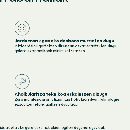
Jarduerarik gabeko denbora murrizten dugu
Intzidentziak gertatzen direnean azkar erantzuten dugu,
galera ekonomikoak minimizatzearren.
Aholkularitza teknikoa eskaintzen dizugu
Zure instalazioaren efizientzia hobetzen duen teknologia
ezagutzen eta erabiltzen dugulako.
ideak eta utzi gure esku hobekien egiten duguna: eguzkiak