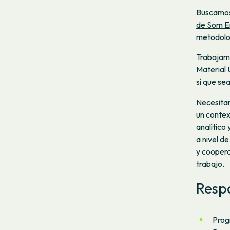
Buscamos
de Som E
metodolog
Trabajamo
Material 
sí que se
Necesitam
un conte
analítico 
a nivel d
y coopera
trabajo.
Resp
Prog