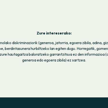
Zure intereserako:
nolako diskriminaziorik (generoa, jatorria, egoera zibila, adina, gi
be, berdintasunera hurbiltzeko lan egiten dugu. Horregatik, gome
zure hautagaitza baloratzeko garrantzitsua ez den informazioa (a
generoa edo egoera zibila) ez sartzea.