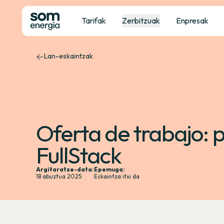
Tarifak
Zerbitzuak
Enpresak
Lan-eskaintzak
Oferta de trabajo:
FullStack
Argitaratze-data:
Epemuga:
18 abuztua 2025
Eskaintza itxi da