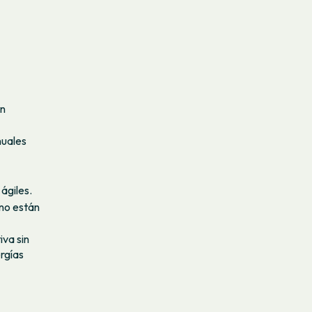
n
nuales
ágiles.
 no están
va sin
ergías