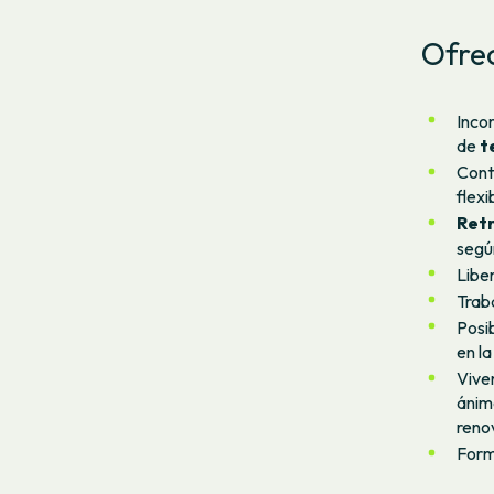
Ofre
Inco
de
te
Cont
flexi
Retr
segú
Liber
Trab
Posi
en la
Vive
ánimo
reno
Form