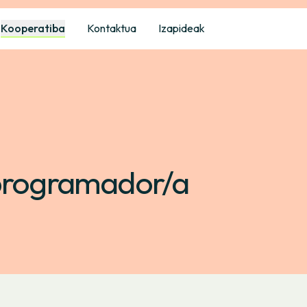
Kooperatiba
Kontaktua
Izapideak
 programador/a