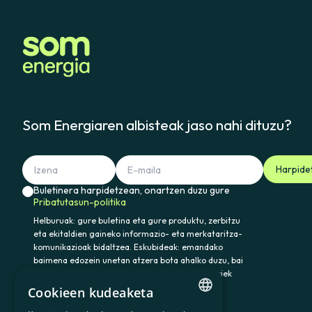
Som Energiaren albisteak jaso nahi dituzu?
Harpide
Buletinera harpidetzean, onartzen duzu gure
Pribatutasun-politika
Helburuak: gure buletina eta gure produktu, zerbitzu
eta ekitaldien gaineko informazio- eta merkataritza-
komunikazioak bidaltzea. Eskubideak: emandako
baimena edozein unetan atzera bota ahalko duzu, bai
eta datuak atzitu, zuzendu eta ezabatu ere. Horiek
eta gainerako eskubideak baliatzeko idatzi
Cookieen kudeaketa
somenergia@delegado-datos.com helbidera.