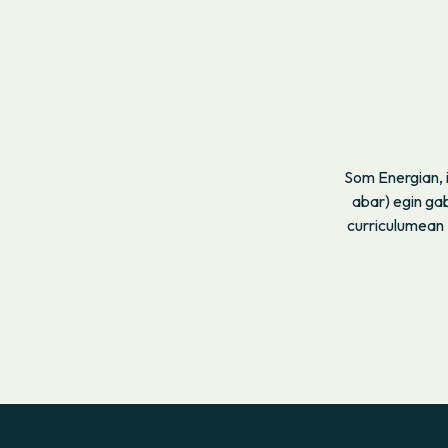
Som Energian, i
abar) egin ga
curriculumean 