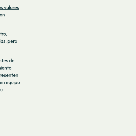
os valores
con
tro,
das, pero
ntes de
miento
 presenten
 en equipo
su