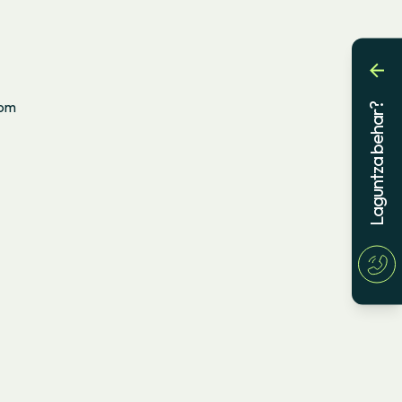
Som
Laguntza behar?