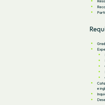
Reso
Reco
Parti
Requi
Grado
Expe
Catal
e ing
Inqu
Dese