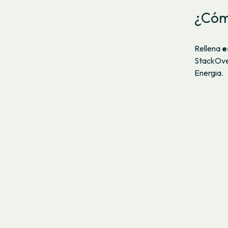
¿Cómo
Rellena
e
StackOver
Energia.