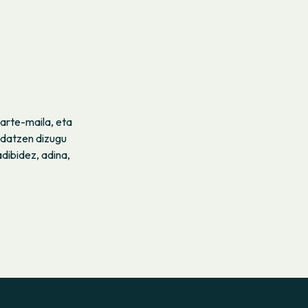
zarte-maila, eta
ndatzen dizugu
dibidez, adina,