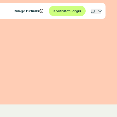
Bulego Birtuala
Kontratatu argia
EU