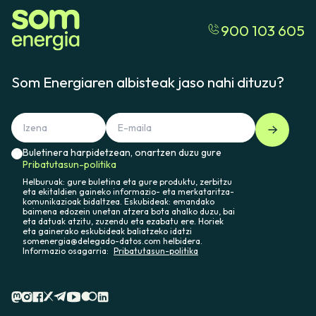
900 103 605
Som Energiaren albisteak jaso nahi dituzu?
Buletinera harpidetzean, onartzen duzu gure
Pribatutasun-politika
Helburuak: gure buletina eta gure produktu, zerbitzu
eta ekitaldien gaineko informazio- eta merkataritza-
komunikazioak bidaltzea. Eskubideak: emandako
baimena edozein unetan atzera bota ahalko duzu, bai
eta datuak atzitu, zuzendu eta ezabatu ere. Horiek
eta gainerako eskubideak baliatzeko idatzi
somenergia@delegado-datos.com helbidera.
Informazio osagarria:
Pribatutasun-politika