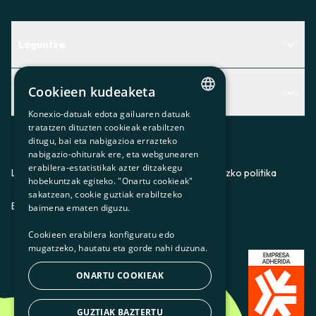
Laguntza
Centro de Ayuda
Cookieen kudeaketa
Albisteak
Aurkitu zerbitzurik egokiena zuretzat
Konexio-datuak edota gailuaren datuak
Albisteak
CATALAN
Contacto
tratatzen dituzten cookieak erabiltzen
ditugu, bai eta nabigazioa errazteko
SPANISH
Bazkideen txokoa
nabigazio-ohiturak ere, eta webgunearen
erabilera-estatistikak azter ditzakegu
GL
Prentsa
Lege-oharra
Pribatutasun-politika
Cookieei buruzko politika
hobekuntzak egiteko. "Onartu cookieak"
BASQUE
sakatzean, cookie guztiak erabiltzeko
Gurekin lan egin
ES
CA
GL
EU
baimena ematen diguzu.
Cookieen erabilera konfiguratu edo
mugatzeko, hautatu eta gorde nahi duzuna.
ONARTU COOKIEAK
GUZTIAK BAZTERTU