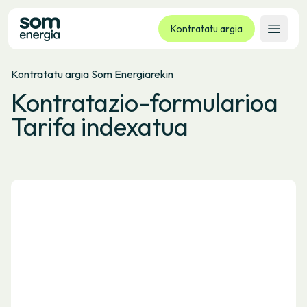
Kontratatu argia
Ireki 
Kontratatu argia Som Energiarekin
Tarifak
Kontratazio-formularioa
Zerbitzuak
Tarifa indexatua
Enpresak
Kooperatiba
Kontaktua
Izapideak
Bulego Birtuala
Hizkuntza:
EU
ES
CA
GL