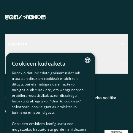
sin que suponga ningún coste para ti y utilizando el mismo
método de pago que empleaste en la transacción inicial,
salvo que nos indiques lo contrario.
En caso de que el suministro de electricidad ya esté
activo, deberás abonar el consumo correspondiente a los
días en que te hayamos prestado el servicio, así como el
resto de costes asociados a la contratación y, si procede,
Laguntza
a la reposición de la situación anterior.
Centro de Ayuda
Cookieen kudeaketa
Albisteak
Aurkitu zerbitzurik egokiena zuretzat
Konexio-datuak edota gailuaren datuak
CATALAN
Albisteak
Contacto
tratatzen dituzten cookieak erabiltzen
ditugu, bai eta nabigazioa errazteko
SPANISH
Bazkideen txokoa
nabigazio-ohiturak ere, eta webgunearen
erabilera-estatistikak azter ditzakegu
GL
Prentsa
Lege-oharra
Pribatutasun-politika
Cookieei buruzko politika
hobekuntzak egiteko. "Onartu cookieak"
BASQUE
sakatzean, cookie guztiak erabiltzeko
Gurekin lan egin
ES
CA
GL
EU
baimena ematen diguzu.
Cookieen erabilera konfiguratu edo
mugatzeko, hautatu eta gorde nahi duzuna.