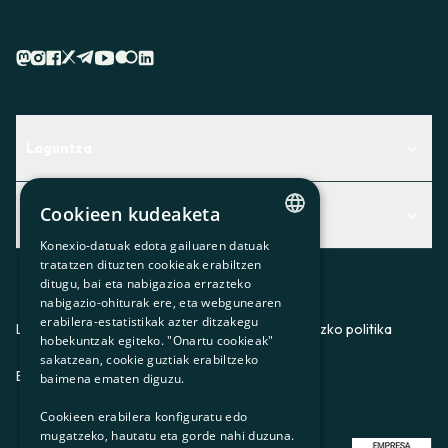
sin que suponga ningún coste para ti y utilizando el mismo
método de pago que empleaste en la transacción inicial,
salvo que nos indiques lo contrario.
En caso de que el suministro de electricidad ya esté
activo, deberás abonar el consumo correspondiente a los
días en que te hayamos prestado el servicio, así como el
resto de costes asociados a la contratación y, si procede,
Laguntza
a la reposición de la situación anterior.
Centro de Ayuda
Cookieen kudeaketa
Albisteak
Aurkitu zerbitzurik egokiena zuretzat
Konexio-datuak edota gailuaren datuak
CATALAN
Albisteak
Contacto
tratatzen dituzten cookieak erabiltzen
ditugu, bai eta nabigazioa errazteko
SPANISH
Bazkideen txokoa
nabigazio-ohiturak ere, eta webgunearen
erabilera-estatistikak azter ditzakegu
GL
Prentsa
Lege-oharra
Pribatutasun-politika
Cookieei buruzko politika
hobekuntzak egiteko. "Onartu cookieak"
BASQUE
sakatzean, cookie guztiak erabiltzeko
Gurekin lan egin
ES
CA
GL
EU
baimena ematen diguzu.
Cookieen erabilera konfiguratu edo
mugatzeko, hautatu eta gorde nahi duzuna.