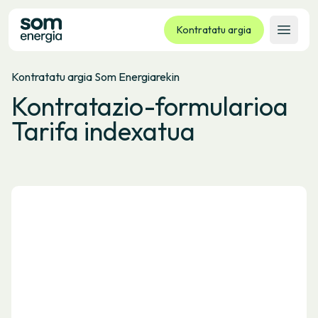
Kontratatu argia
Ireki 
Kontratatu argia Som Energiarekin
Tarifak
Kontratazio-formularioa
Zerbitzuak
Tarifa indexatua
Enpresak
Kooperatiba
Kontaktua
Izapideak
Bulego Birtuala
Hizkuntza:
EU
ES
CA
GL