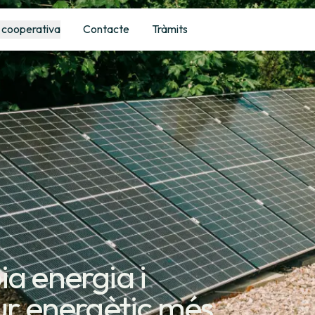
 cooperativa
Contacte
Tràmits
ia energia i
tur energètic més