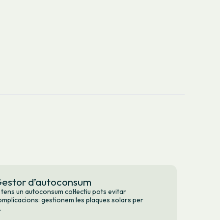
estor d’autoconsum
i tens un autoconsum col·lectiu pots evitar
omplicacions: gestionem les plaques solars per
.