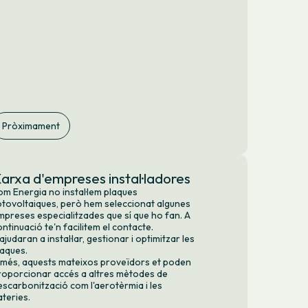
Pròximament
arxa d'empreses instal·ladores
om Energia no instal·lem plaques
otovoltaiques, però hem seleccionat algunes
mpreses especialitzades que sí que ho fan. A
ontinuació te'n facilitem el contacte.
ajudaran a instal·lar, gestionar i optimitzar les
laques.
 més, aquests mateixos proveïdors et poden
roporcionar accés a altres mètodes de
escarbonització com l'aerotèrmia i les
ateries.