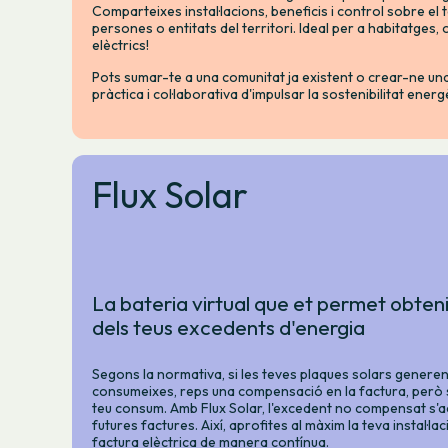
Comparteixes instal·lacions, beneficis i control sobre el
persones o entitats del territori. Ideal per a habitatges,
elèctrics!
Pots sumar-te a una comunitat ja existent o crear-ne u
pràctica i col·laborativa d'impulsar la sostenibilitat ener
Flux Solar
La bateria virtual que et permet obteni
dels teus excedents d'energia
Segons la normativa, si les teves plaques solars genere
consumeixes, reps una compensació en la factura, però 
teu consum. Amb Flux Solar, l'excedent no compensat s'
futures factures. Així, aprofites al màxim la teva instal·lac
factura elèctrica de manera contínua.