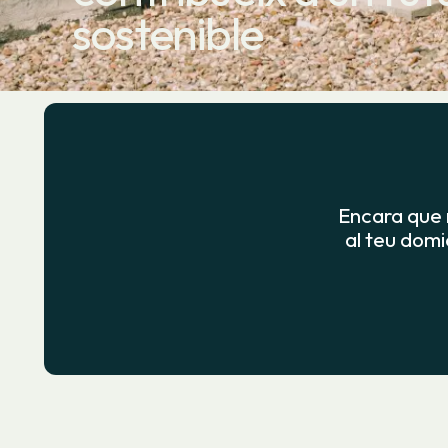
sostenible
Encara que n
al teu domic