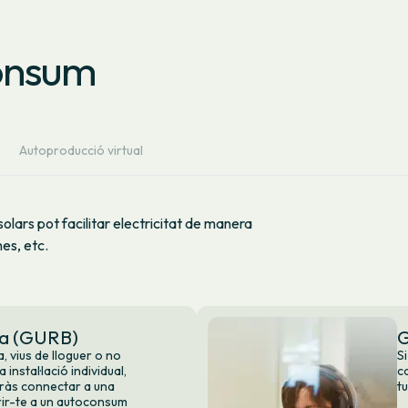
consum
Autoproducció virtual
solars pot facilitar electricitat de manera
nes, etc.
na (GURB)
G
, vius de lloguer o no
S
 instal·lació individual,
c
ràs connectar a una
tu
erir-te a un autoconsum