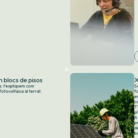
 blocs de pisos
X
os, t'expliquem com
S
fotovoltaica al terrat.
f
e
c
T'
p
A
p
d
b