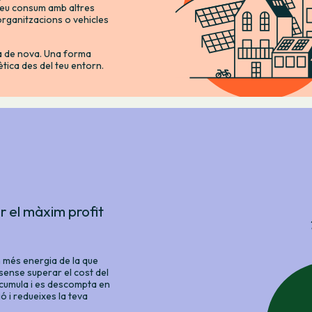
 teu consum amb altres
 organitzacions o vehicles
na de nova. Una forma
gètica des del teu entorn.
r el màxim profit
n més energia de la que
sense superar el cost del
acumula i es descompta en
ió i redueixes la teva