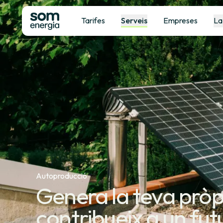
Tarifes
Serveis
Empreses
La
Autoproducció
Genera la teva pròp
contribueix a un fu