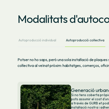
Modalitats d'auto
Autoproducció individual
Autoproducció col·lectiva
Potser no ho saps, però una sola instal·lació de plaques 
col·lectiva al veïnat pròxim: habitatges, comerços, ofici
Generació urba
Si no tens coberta pròpia
pots assumir el cost d'una
a través de GURB et pod
instal·lació nostra i adh