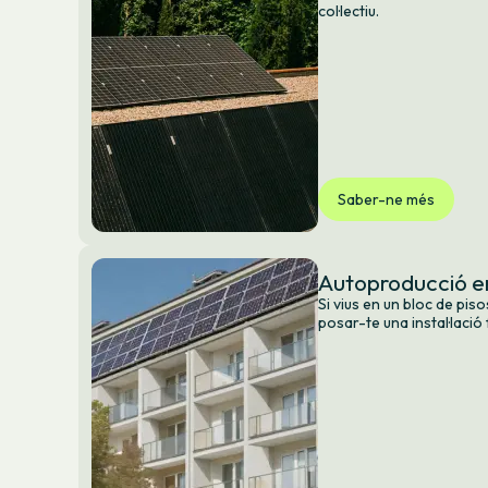
col·lectiu.
Saber-ne més
Autoproducció en
Si vius en un bloc de pis
posar-te una instal·lació 