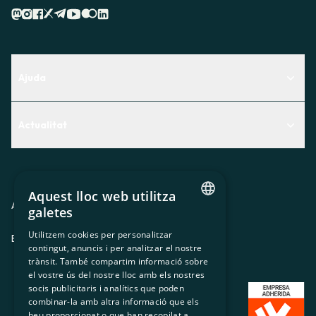
Ajuda
Centre d'Ajuda
Actualitat
Descobreix quin servei t'encaixa millor
Actualitat
Contacte
El racó de la sòcia
Aquest lloc web utilitza
Premsa
Avis legal
Política de privacitat
Política de cookies
galetes
CATALAN
Treballa amb nosaltres
Utilitzem cookies per personalitzar
ES
CA
GL
EU
contingut, anuncis i per analitzar el nostre
SPANISH
trànsit. També compartim informació sobre
GL
el vostre ús del nostre lloc amb els nostres
socis publicitaris i analítics que poden
BASQUE
combinar-la amb altra informació que els
heu proporcionat o que han recopilat a