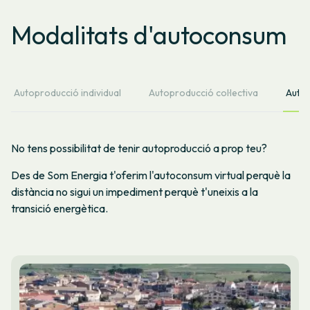
Modalitats d'autoconsum
Autoproducció individual
Autoproducció col·lectiva
Autop
No tens possibilitat de tenir autoproducció a prop teu?
Des de Som Energia t'oferim l'autoconsum virtual perquè la
distància no sigui un impediment perquè t'uneixis a la
transició energètica.