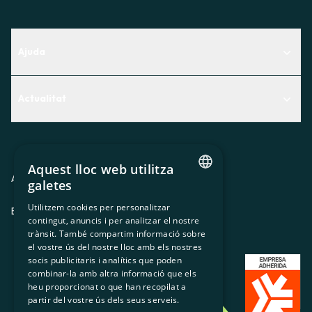
Ajuda
Centre d'Ajuda
Actualitat
Descobreix quin servei t'encaixa millor
Actualitat
Contacte
El racó de la sòcia
Aquest lloc web utilitza
Premsa
Avis legal
Política de privacitat
Política de cookies
galetes
CATALAN
Treballa amb nosaltres
Utilitzem cookies per personalitzar
ES
CA
GL
EU
contingut, anuncis i per analitzar el nostre
SPANISH
trànsit. També compartim informació sobre
GL
el vostre ús del nostre lloc amb els nostres
socis publicitaris i analítics que poden
BASQUE
combinar-la amb altra informació que els
heu proporcionat o que han recopilat a
partir del vostre ús dels seus serveis.