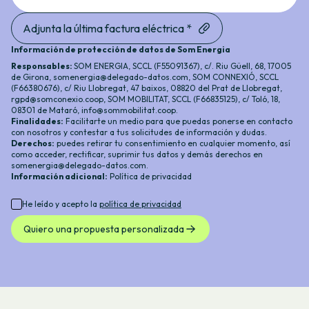
Adjunta la última factura eléctrica *
Información de protección de datos de Som Energia
Responsables:
SOM ENERGIA, SCCL (F55091367), c/. Riu Güell, 68, 17005
de Girona,
somenergia@delegado-datos.com
,
SOM CONNEXIÓ, SCCL
(F66380676), c/ Riu Llobregat, 47 baixos, 08820 del Prat de Llobregat,
rgpd@somconexio.coop
, SOM MOBILITAT, SCCL (F66835125), c/ Toló, 18,
08301 de Mataró,
info@sommobilitat.coop
.
Finalidades:
Facilitarte un medio para que puedas ponerse en contacto
con nosotros y contestar a tus solicitudes de información y dudas.
Derechos:
puedes retirar tu consentimiento en cualquier momento, así
como acceder, rectificar, suprimir tus datos y demás derechos en
somenergia@delegado-datos.com
.
Información adicional
:
Política de privacidad
He leído y acepto la
política de privacidad
Quiero una propuesta personalizada