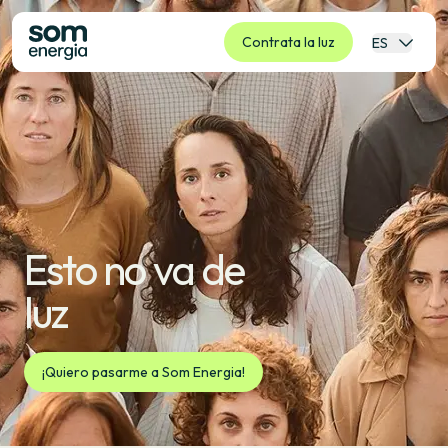
Contrata la luz
ES
Esto no va de
luz
¡Quiero pasarme a Som Energia!