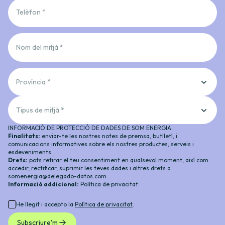
Telèfon *
Nom del mitjà *
Província *
Tipus de mitjà *
INFORMACIÓ DE PROTECCIÓ DE DADES DE SOM ENERGIA
Finalitats:
enviar-te les nostres notes de premsa, butlletí, i
comunicacions informatives sobre els nostres productes, serveis i
esdeveniments.
Drets:
pots retirar el teu consentiment en qualsevol moment, així com
accedir, rectificar, suprimir les teves dades i altres drets a
somenergia@delegado-datos.com
.
Informació addicional:
Política de privacitat
.
He llegit i accepto la
Política de privacitat
.
Subscriure'm