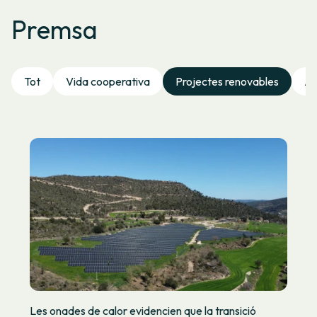
Premsa
Tot
Vida cooperativa
Projectes renovables
Au
Les onades de calor evidencien que la transició