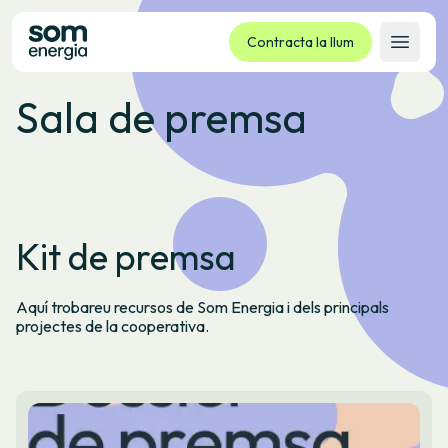
Contracta la llum
Obrir 
Sala de premsa
Tarifes
Serveis
Empreses
La cooperativa
Kit de premsa
Contacte
Tràmits
Aquí trobareu recursos de Som Energia i dels principals
Oficina virtual
projectes de la cooperativa.
Idioma:
CA
ES
GL
EU