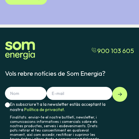
900 103 605
Vols rebre notícies de Som Energia?
En subscriure't a la newsletter estàs acceptant la
nostra
Política de privacitat.
Finalitats: enviar-te el nostre butlletí, newsletter, i
comunicacions informatives i comercials sobre els
nostres productes, serveis i esdeveniments. Drets:
pots retirar el teu consentiment en qualsevol
moment, així com accedir, rectificar i suprimir les
teves dades i altres drets a somenergia@delegado-