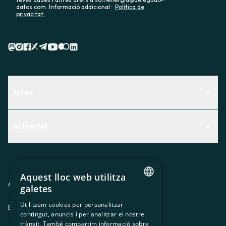
datos.com. Informació addicional:
Política de
privacitat.
Ajuda
Centre d'Ajuda
Actualitat
Descobreix quin servei t'encaixa millor
Actualitat
Contacte
El racó de la sòcia
Aquest lloc web utilitza
Premsa
Avis legal
Política de privacitat
Política de cookies
galetes
CATALAN
Treballa amb nosaltres
Utilitzem cookies per personalitzar
ES
CA
GL
EU
contingut, anuncis i per analitzar el nostre
SPANISH
trànsit. També compartim informació sobre