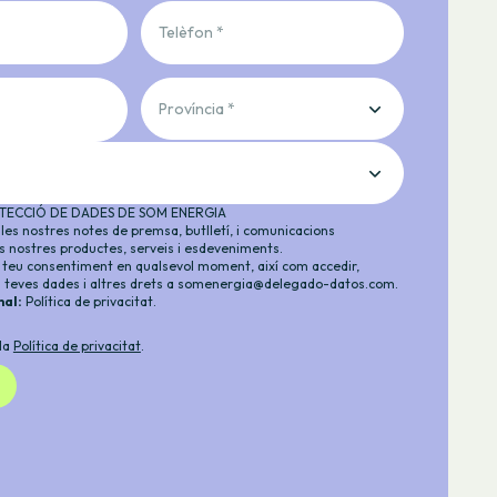
Telèfon *
Província *
TECCIÓ DE DADES DE SOM ENERGIA
les nostres notes de premsa, butlletí, i comunicacions
s nostres productes, serveis i esdeveniments.
l teu consentiment en qualsevol moment, així com accedir,
es teves dades i altres drets a
somenergia@delegado-datos.com
.
nal:
Política de privacitat
.
 la
Política de privacitat
.