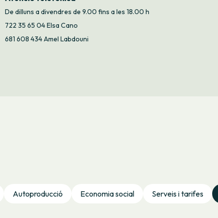
De dilluns a divendres de 9.00 fins a les 18.00 h
722 35 65 04 Elsa Cano
681 608 434 Amel Labdouni
Autoproducció
Economia social
Serveis i tarifes