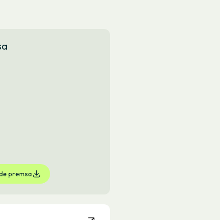
sa
 de premsa