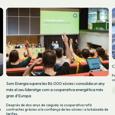
C
P
ca
Som Energia supera les 86.000 sòcies i consolida un any
més el seu lideratge com a cooperativa energètica més
gran d’Europa
Després de dos anys de caiguda, la cooperativa refà
a
contractes gràcies a la confiança de les sòcies i a la baixada de
tarifes.