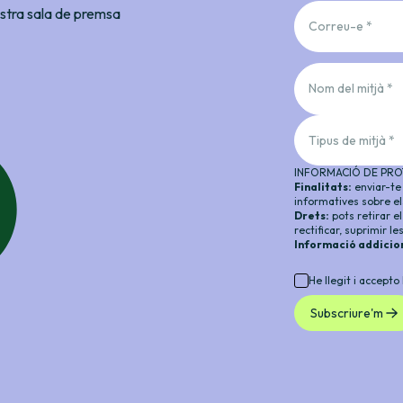
nostra sala de premsa
Correu-e *
Nom del mitjà *
Tipus de mitjà *
INFORMACIÓ DE PRO
Finalitats:
enviar-te 
informatives sobre el
Drets:
pots retirar e
rectificar, suprimir l
Informació addicio
He llegit i accepto
Subscriure'm